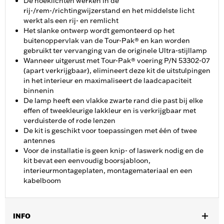
De hoeklichten werken in de
rij-/rem-/richtingwijzerstand en het middelste licht
werkt als een rij- en remlicht
Het slanke ontwerp wordt gemonteerd op het
buitenoppervlak van de Tour-Pak® en kan worden
gebruikt ter vervanging van de originele Ultra-stijllamp
Wanneer uitgerust met Tour-Pak® voering P/N 53302-07
(apart verkrijgbaar), elimineert deze kit de uitstulpingen
in het interieur en maximaliseert de laadcapaciteit
binnenin
De lamp heeft een vlakke zwarte rand die past bij elke
effen of tweekleurige lakkleur en is verkrijgbaar met
verduisterde of rode lenzen
De kit is geschikt voor toepassingen met één of twee
antennes
Voor de installatie is geen knip- of laswerk nodig en de
kit bevat een eenvoudig boorsjabloon,
interieurmontageplaten, montagemateriaal en een
kabelboom
INFO