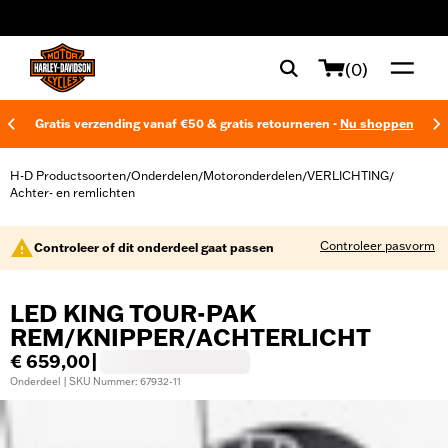
web accessibility
(0)
Gratis verzending vanaf €50 & gratis retourneren -
Nu shoppen
H-D Productsoorten
Onderdelen
Motoronderdelen
VERLICHTING
/
/
/
/
Achter- en remlichten
Controleer pasvorm
Controleer of dit onderdeel gaat passen
LED KING TOUR-PAK
REM/KNIPPER/ACHTERLICHT
€ 659,00
|
Onderdeel | SKU Nummer: 67932-11