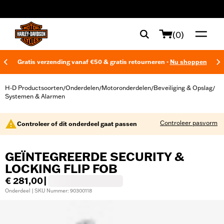
web accessibility
(0)
Gratis verzending vanaf €50 & gratis retourneren -
Nu shoppen
H-D Productsoorten
Onderdelen
Motoronderdelen
Beveiliging & Opslag
/
/
/
/
Systemen & Alarmen
Controleer pasvorm
Controleer of dit onderdeel gaat passen
GEÏNTEGREERDE SECURITY &
LOCKING FLIP FOB
€ 281,00
|
Onderdeel | SKU Nummer: 90300118