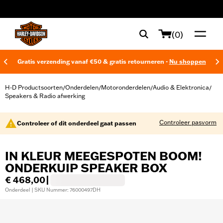
web accessibility
(0)
Gratis verzending vanaf €50 & gratis retourneren -
Nu shoppen
H-D Productsoorten
Onderdelen
Motoronderdelen
Audio & Elektronica
/
/
/
/
Speakers & Radio afwerking
Controleer pasvorm
Controleer of dit onderdeel gaat passen
IN KLEUR MEEGESPOTEN BOOM!
ONDERKUIP SPEAKER BOX
€ 468,00
|
Onderdeel | SKU Nummer: 76000497DH