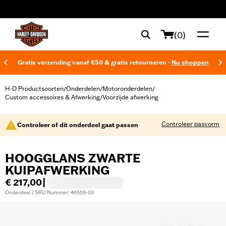
web accessibility
(0)
Gratis verzending vanaf €50 & gratis retourneren -
Nu shoppen
H-D Productsoorten
Onderdelen
Motoronderdelen
/
/
/
Custom accessoires & Afwerking
Voorzijde afwerking
/
Controleer pasvorm
Controleer of dit onderdeel gaat passen
HOOGGLANS ZWARTE
KUIPAFWERKING
€ 217,00
|
Onderdeel | SKU Nummer: 46559-03