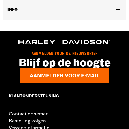
INFO
Past op '00-'13 FLHT, FLHTC, FLHTCU, FLHTK en FLHX
modellen. Past niet op Trike modellen.
Per stuk verkocht:
Elk
In de doos:
Kuipafwerking
AANMELDEN VOOR DE NIEUWSBRIEF
Blijf op de hoogte
AANMELDEN VOOR E-MAIL
KLANTONDERSTEUNING
Contact opnemen
Bestelling volgen
Verzendinformatie