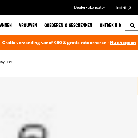
Dealer-lokalisator
Testrit
ANNEN
VROUWEN
GOEDEREN & GESCHENKEN
ONTDEK H-D
Gratis verzending vanaf €50 & gratis retourneren -
Nu shoppen
ssy bars