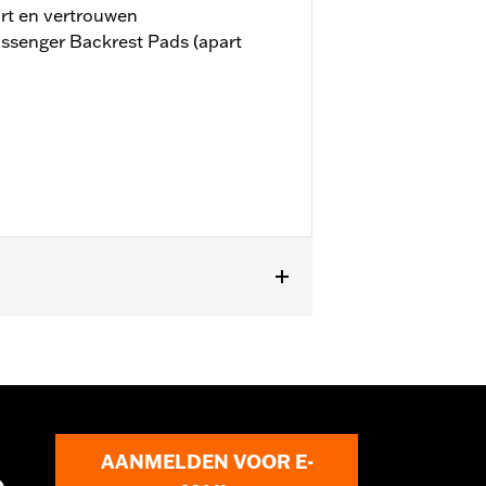
rt en vertrouwen
ssenger Backrest Pads (apart
 gebruik met rugleuning P/N 51641-
0555A, 52300617A, and 52300556A.
AANMELDEN VOOR E-