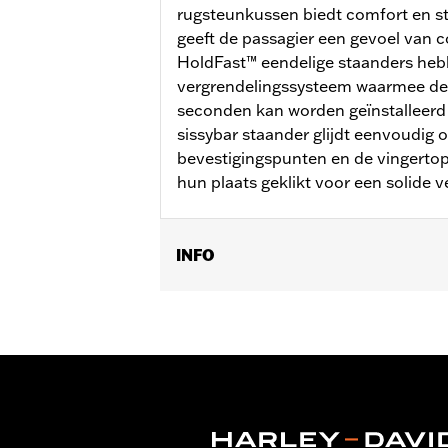
rugsteunkussen biedt comfort en s
geeft de passagier een gevoel van c
HoldFast™ eendelige staanders heb
vergrendelingssysteem waarmee de 
seconden kan worden geïnstalleerd 
sissybar staander glijdt eenvoudig o
bevestigingspunten en de vingerto
hun plaats geklikt voor een solide v
INFO
Past op '22-later RH975 en RH975S mo
06. Ook compatible met de rugsteun
Installatie-instructies
Apart verkocht:
Compact rugsteunku
Hoogte:
18.2 Inches
Per stuk verkocht:
Elk
In de doos:
Staander, Bar & Shield me