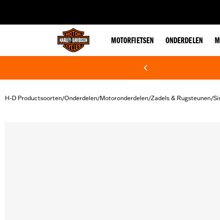
web accessibility
MOTORFIETSEN
ONDERDELEN
M
H-D Productsoorten
Onderdelen
Motoronderdelen
Zadels & Rugsteunen
Si
/
/
/
/