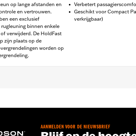
teun op lange afstanden en
Verbetert passagierscomfo
ontrole en vertrouwen.
Geschikt voor Compact Pa
ben een exclusief
verkrijgbaar)
rugleuning binnen enkele
of verwijderd. De HoldFast
p zijn plaats op de
pvergrendelingen worden op
ergrendeling.
dellen. Rugleuning wordt apart verkocht, aanbevolen voor
pads met de volgende P/N's: 52300559A, 52300558A, 5230
ssens voor de passagier
AANMELDEN VOOR DE NIEUWSBRIEF
daillon en montage-instructies