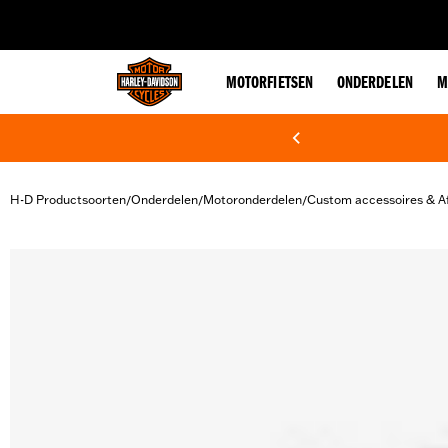
web accessibility
MOTORFIETSEN
ONDERDELEN
M
H-D Productsoorten
Onderdelen
Motoronderdelen
Custom accessoires & A
/
/
/