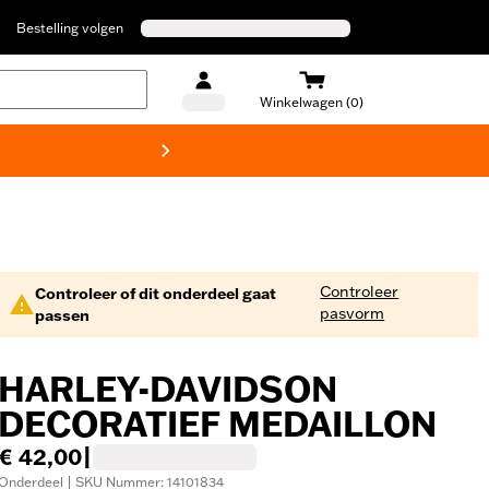
Bestelling volgen
Winkelwagen (0)
Harley
Controleer
Controleer of dit onderdeel gaat
pasvorm
passen
HARLEY-DAVIDSON
DECORATIEF MEDAILLON
€ 42,00
|
Onderdeel | SKU Nummer: 14101834