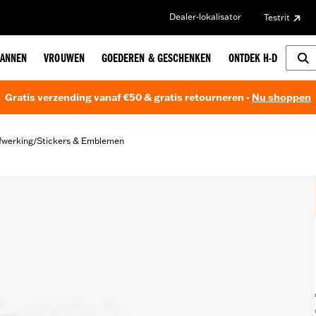
Dealer-lokalisator
Testrit
ANNEN
VROUWEN
GOEDEREN & GESCHENKEN
ONTDEK H-D
Gratis verzending vanaf €50 & gratis retourneren -
Nu shoppen
fwerking
Stickers & Emblemen
/