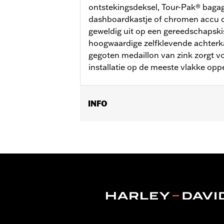
ontstekingsdeksel, Tour-Pak® bagag
dashboardkastje of chromen accu c
geweldig uit op een gereedschapskis
hoogwaardige zelfklevende achterka
gegoten medaillon van zink zorgt vo
installatie op de meeste vlakke opp
INFO
Ideaal voor gebruik op sissybar-staan
emblemen maken eenvoudige installat
Diameter:
3.0
Per stuk verkocht:
Elk
In de doos:
Medaillon
GARANTIE:
2 jaar beperkte garantie -