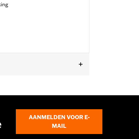
king
ant van deze hoogwaardige gegoten
AANMELDEN VOOR E-
e
MAIL