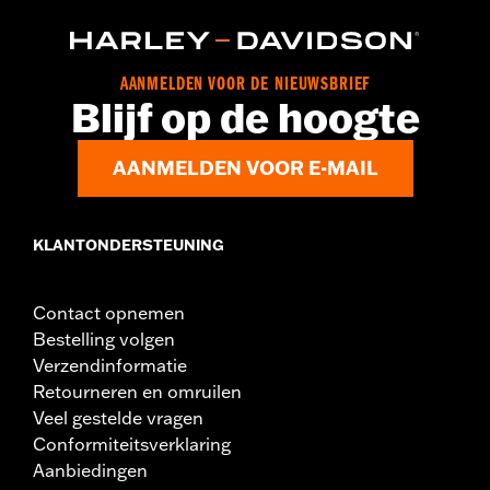
GARANTIE:
2 jaar beperkte garantie - Ga naar
www.h-
d.com/garantie
voor meer info
Herkomst:
Geïmporteerd
AANMELDEN VOOR DE NIEUWSBRIEF
Blijf op de hoogte
AANMELDEN VOOR E-MAIL
KLANTONDERSTEUNING
Contact opnemen
Bestelling volgen
Verzendinformatie
Retourneren en omruilen
Veel gestelde vragen
Conformiteitsverklaring
Aanbiedingen