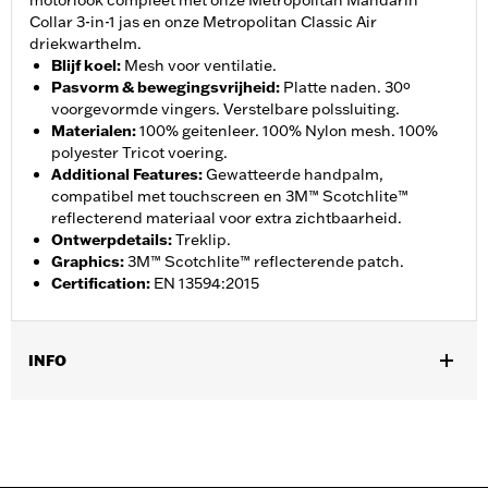
motorlook compleet met onze Metropolitan Mandarin
Collar 3-in-1 jas en onze Metropolitan Classic Air
driekwarthelm.
Blijf koel
:
Mesh voor ventilatie.
Pasvorm & bewegingsvrijheid
:
Platte naden. 30º
voorgevormde vingers. Verstelbare polssluiting.
Materialen
:
100% geitenleer. 100% Nylon mesh. 100%
polyester Tricot voering.
Additional Features
:
Gewatteerde handpalm,
compatibel met touchscreen en 3M™ Scotchlite™
reflecterend materiaal voor extra zichtbaarheid.
Ontwerpdetails
:
Treklip.
Graphics
:
3M™ Scotchlite™ reflecterende patch.
Certification
:
EN 13594:2015
INFO
Geslacht:
Mannen
,
,
Functionele features:
Touchscreen compatibel
Reflecterend
,
Voorgevormde vingers
Comfortabele naden