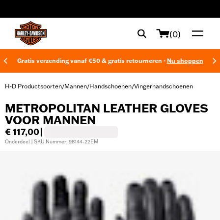
web accessibility
(0)
Gratis verzending vanaf €50 & gratis retourneren -
Nu shoppen
H-D Productsoorten
Mannen
Handschoenen
Vingerhandschoenen
/
/
/
METROPOLITAN LEATHER GLOVES
VOOR MANNEN
€ 117,00
|
Onderdeel | SKU Nummer: 98144-22EM