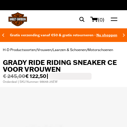
web accessibility
(0)
Gratis verzending vanaf €50 & gratis retourneren -
Nu shoppen
H-D Productsoorten
Vrouwen
Laarzen & Schoenen
Motorschoenen
/
/
/
GRADY RIDE RIDING SNEAKER CE
VOOR VROUWEN
€ 245,00
€ 122,50
|
Onderdeel | SKU Nummer: 98648-25EW