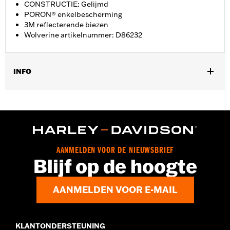
CONSTRUCTIE: Gelijmd
PORON® enkelbescherming
3M reflecterende biezen
Wolverine artikelnummer: D86232
INFO
Geslacht:
Vrouwen
GARANTIE:
Wolverine Worldwide fabrieksgarantie – Ga naar
www.h-d.com/warranty
voor meer info
Herkomst:
Geïmporteerd
Dimension Description:
SCHACHTHOOGTE: 13,34 CM /
AANMELDEN VOOR DE NIEUWSBRIEF
HAKHOOGTE: 1”
Blijf op de hoogte
AANMELDEN VOOR E-MAIL
KLANTONDERSTEUNING