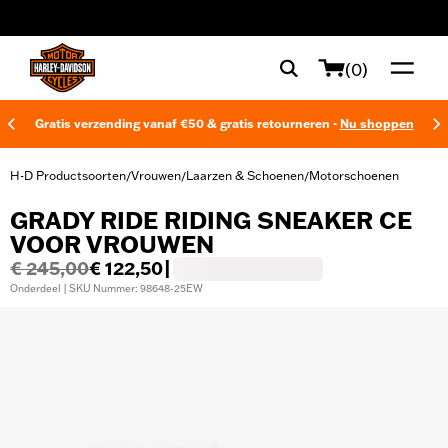
web accessibility
(0)
Gratis verzending vanaf €50 & gratis retourneren -
Nu shoppen
H-D Productsoorten
Vrouwen
Laarzen & Schoenen
Motorschoenen
/
/
/
GRADY RIDE RIDING SNEAKER CE
VOOR VROUWEN
€ 245,00
€ 122,50
|
Onderdeel | SKU Nummer: 98648-25EW