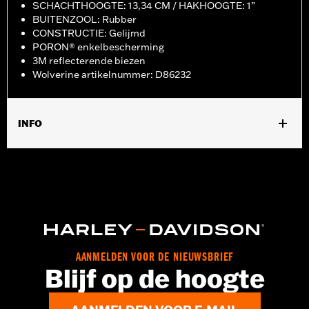
SCHACHTHOOGTE: 13,34 CM / HAKHOOGTE: 1”
BUITENZOOL: Rubber
CONSTRUCTIE: Gelijmd
PORON® enkelbescherming
3M reflecterende biezen
Wolverine artikelnummer: D86232
INFO
Geslacht:
Vrouwen
GARANTIE:
Wolverine Worldwide fabrieksgarantie – Ga naar
www.h-d.com/warranty
voor meer info
Herkomst:
Geïmporteerd
Dimension Description:
SCHACHTHOOGTE: 13,34 CM /
HAKHOOGTE: 1”
AANMELDEN VOOR DE NIEUWSBRIEF
Blijf op de hoogte