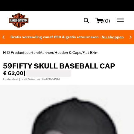
web accessibility
(0)
Gratis verzending vanaf €50 & gratis retourneren -
Nu shoppen
H-D Productsoorten
Mannen
Hoeden & Caps
Flat Brim
/
/
/
59FIFTY SKULL BASEBALL CAP
€ 62,00
|
Onderdeel | SKU Nummer: 99400-14VM