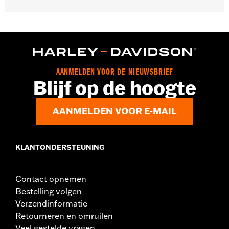
Geslacht:
Mannen
Collectie:
Willie G. Skull
GARANTIE:
90 dagen beperkte garantie - Ga naar
www.h-
d.com/warranty
voor meer info
AANMELDEN VOOR DE NIEUWSBRIEF
Blijf op de hoogte
AANMELDEN VOOR E-MAIL
KLANTONDERSTEUNING
Contact opnemen
Bestelling volgen
Verzendinformatie
Retourneren en omruilen
Veel gestelde vragen