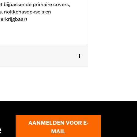
 bijpassende primaire covers,
s, nokkenasdeksels en
erkrijgbaar)
gen worden geplaatst. Vraag je dealer
AANMELDEN VOOR E-
e
MAIL