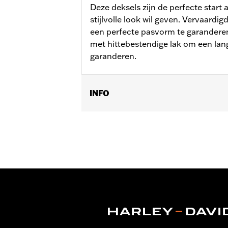
Deze deksels zijn de perfecte start al
stijlvolle look wil geven. Vervaardi
een perfecte pasvorm te garanderen
met hittebestendige lak om een lan
garanderen.
INFO
Past op '99-'17 Dyna®, '00-'17 Softail®
Per stuk verkocht:
Elk
In de doos:
Kleppenhuis, zonder toe
GARANTIE:
,,,,,,,,,,,,,,,,,,,,,,,,,,,,,,,,,,,,,,,,,,,,,,,,,
NOTITIES:
Bij het verwijderen en ins
om informatie.