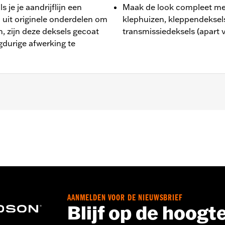
s je je aandrijflijn een
Maak de look compleet met
gd uit originele onderdelen om
klephuizen, kleppendeksel
, zijn deze deksels gecoat
transmissiedeksels (apart v
gdurige afwerking te
 en '99-'16 Touring en Trike modellen.
behoren
,,,,,,,,,,,,,,
talleren van kleppendeksels moeten misschien nieuwe pakkin
AANMELDEN VOOR DE NIEUWSBRIEF
Blijf op de hoogt