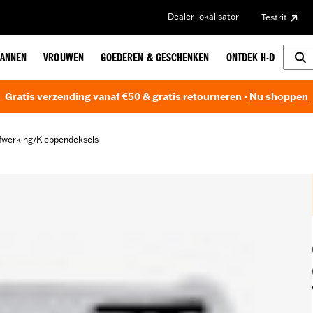
Dealer-lokalisator
Testrit
ANNEN
VROUWEN
GOEDEREN & GESCHENKEN
ONTDEK H-D
Gratis verzending vanaf €50 & gratis retourneren -
Nu shoppen
fwerking
Kleppendeksels
/