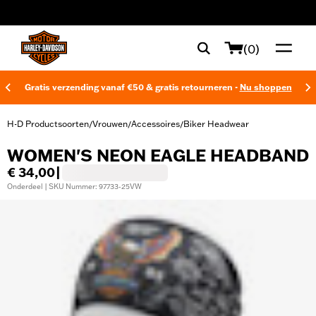
web accessibility
(0)
Gratis verzending vanaf €50 & gratis retourneren -
Nu shoppen
H-D Productsoorten
Vrouwen
Accessoires
Biker Headwear
/
/
/
WOMEN'S NEON EAGLE HEADBAND
€ 34,00
|
Onderdeel | SKU Nummer: 97733-25VW