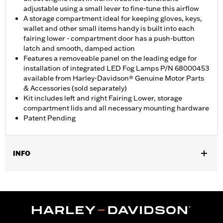
adjustable using a small lever to fine-tune this airflow
A storage compartment ideal for keeping gloves, keys,
wallet and other small items handy is built into each
fairing lower - compartment door has a push-button
latch and smooth, damped action
Features a removeable panel on the leading edge for
installation of integrated LED Fog Lamps P/N 68000453
available from Harley-Davidson® Genuine Motor Parts
& Accessories (sold separately)
Kit includes left and right Fairing Lower, storage
compartment lids and all necessary mounting hardware
Patent Pending
INFO
Past op '23-later FLHXSE en FLTRXSE, '24-later FLHX en
FLTRX, '25-later FLHXU, '26-later FLHLT, FLHLTSE, FLHXL,
FLHXLSE, FLTRT en FLTRXL. Street Glide en Road Glide
modellen vereisen de aparte aankoop van valbeugel P/N
49000284 of P/N 49000285. Road Glide en Road Glide 3