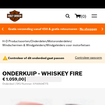
web accessibility
(0)
Gratis verzending vanaf €50 & gratis retourneren -
Nu shoppen
H-D Productsoorten
Onderdelen
Motoronderdelen
/
/
/
Windschermen & Windgeleiders
Windgeleiders voor motorfietsen
/
Controleer pasvorm
Controleer of dit onderdeel gaat passen
ONDERKUIP - WHISKEY FIRE
€ 1.059,00
|
Onderdeel | SKU Nummer: 57100504EYS