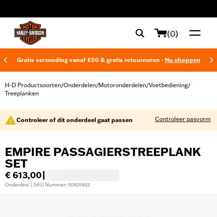
web accessibility
(0)
Gratis verzending vanaf €50 & gratis retourneren -
Nu shoppen
H-D Productsoorten
Onderdelen
Motoronderdelen
Voetbediening
/
/
/
/
Treeplanken
Controleer pasvorm
Controleer of dit onderdeel gaat passen
EMPIRE PASSAGIERSTREEPLANK
SET
€ 613,00
|
Onderdeel | SKU Nummer: 50501952