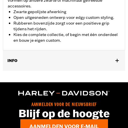
vormen op andere zwarte of machinaal gefreesde
accessoires.
Zwarte gepolijste afwerking
Open uitgesneden ontwerp voor edgy custom styling.
Rubberen bovenzijde zorgt voor een positieve grip
tijdens het rijden.
Kies de complete collectie, of begin met één onderdeel
en bouw je eigen custom.
INFO
Past op ’06-'17 Dyna®, ’00-later Softail® (behalve FXFB, FXFBS
en FXDRS) en ’86-later Touring models (behalve '25-later
FLTRXRRSE) uitgerust met passagiersvoetplanksteun. Past niet
op Trike modellen.
Installatie-instructies
Collectie:
Empire
AANMELDEN VOOR DE NIEUWSBRIEF
Blijf op de hoogte
Rijhouding:
Passagier
Per stuk verkocht:
Twee
In de doos:
Linker en rechter voetsteun en montage-instructies
AANMELDEN VOOR E-MAIL