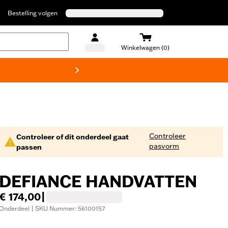
Bestelling volgen
Winkelwagen (0)
Harley
Controleer
Controleer of dit onderdeel gaat
pasvorm
passen
DEFIANCE HANDVATTEN
€ 174,00
|
Onderdeel | SKU Nummer: 56100157