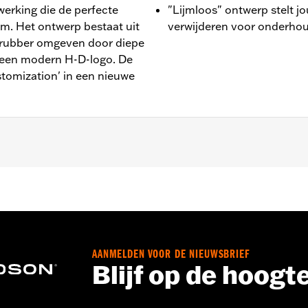
werking die de perfecte
"Lijmloos" ontwerp stelt jo
om. Het ontwerp bestaat uit
verwijderen voor onderho
t rubber omgeven door diepe
t een modern H-D-logo. De
stomization' in een nieuwe
r Softail-modellen, '11-'12 FLSTSE, '14-'15 FLSTNSE, '13-'14
en Trike-modellen.
AANMELDEN VOOR DE NIEUWSBRIEF
nches
Blijf op de hoogt
rechts