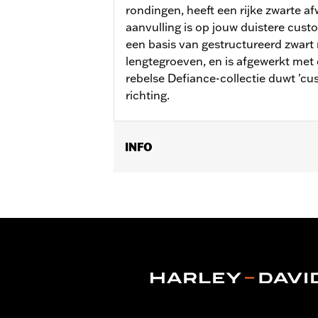
rondingen, heeft een rijke zwarte af
aanvulling is op jouw duistere cust
een basis van gestructureerd zwar
lengtegroeven, en is afgewerkt me
rebelse Defiance-collectie duwt 'cu
richting.
INFO
Past op '16-'17 Dyna FXDLS en '16-late
Touring ( behalve '18-later FLTRXSE) 
Installatie-instructies
Collectie:
Defiance
Diameter:
1.5
Materiaaldiameter maateenheid:
I
Per stuk verkocht:
Twee
In de doos:
Handvatten voor links en 