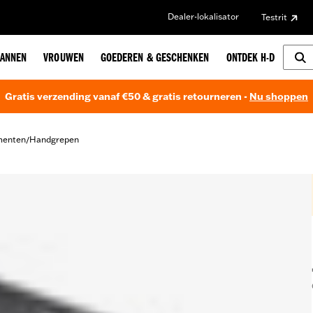
Dealer-lokalisator
Testrit
ANNEN
VROUWEN
GOEDEREN & GESCHENKEN
ONTDEK H-D
Gratis verzending vanaf €50 & gratis retourneren -
Nu shoppen
menten
Handgrepen
/