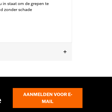
u in staat om de grepen te
ud zonder schade
 FXSBSE, '16-'17 FXSE en '08-later
AANMELDEN VOOR E-
e
MAIL