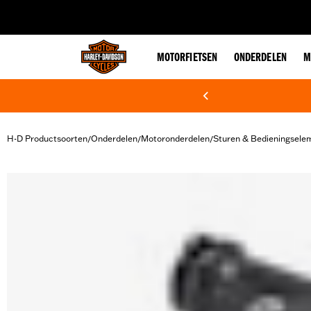
web accessibility
MOTORFIETSEN
ONDERDELEN
M
H-D Productsoorten
Onderdelen
Motoronderdelen
Sturen & Bedieningsele
/
/
/