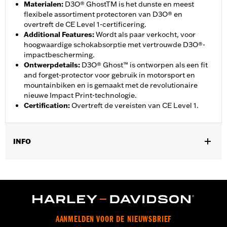
Materialen
:
D3O® GhostTM is het dunste en meest
flexibele assortiment protectoren van D3O® en
overtreft de CE Level 1-certificering.
Additional Features
:
Wordt als paar verkocht, voor
hoogwaardige schokabsorptie met vertrouwde D3O®-
impactbescherming.
Ontwerpdetails
:
D3O® Ghost™ is ontworpen als een fit
and forget-protector voor gebruik in motorsport en
mountainbiken en is gemaakt met de revolutionaire
nieuwe Impact Print-technologie.
Certification
:
Overtreft de vereisten van CE Level 1.
INFO
Geslacht:
Unisex
Functionele features:
Luchtdoorlatend
Technology:
Breathable
AANMELDEN VOOR DE NIEUWSBRIEF