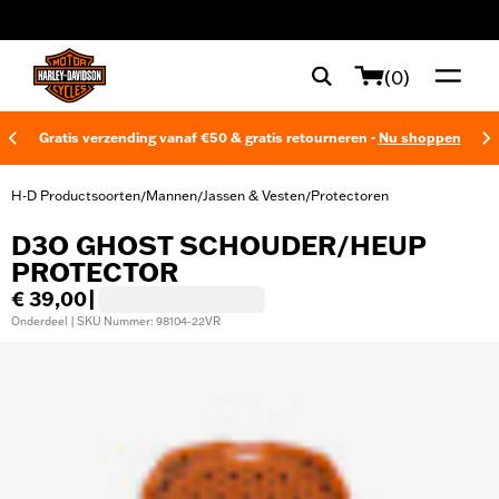
web accessibility
(0)
Gratis verzending vanaf €50 & gratis retourneren -
Nu shoppen
H-D Productsoorten
Mannen
Jassen & Vesten
Protectoren
/
/
/
D3O GHOST SCHOUDER/HEUP
PROTECTOR
€ 39,00
|
Onderdeel | SKU Nummer: 98104-22VR