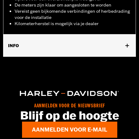
De meters zijn klaar om aangesloten te worden
Vereist geen bijkomende verbindingen of herbedrading
voor de installatie
Kilometerherstel is mogelijk via je dealer
INFO
Past op '14-later Electra Glide®, Road Glide®, Street Glide® en
Ultra Limited™ modellen. Standaard op sommige CVO™
modellen.
Type verlichting:
VOOWAARTSE
Per stuk verkocht:
Elk
In de doos:
Voltmeter
AANMELDEN VOOR DE NIEUWSBRIEF
Blijf op de hoogte
AANMELDEN VOOR E-MAIL