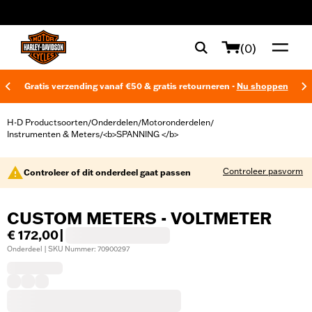
web accessibility
(0)
Gratis verzending vanaf €50 & gratis retourneren -
Nu shoppen
H-D Productsoorten
Onderdelen
Motoronderdelen
/
/
/
Instrumenten & Meters
<b>SPANNING </b>
/
Controleer pasvorm
Controleer of dit onderdeel gaat passen
CUSTOM METERS - VOLTMETER
€ 172,00
|
Onderdeel | SKU Nummer: 70900297