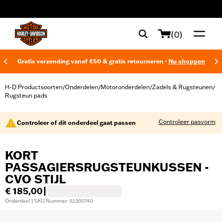
web accessibility
(0)
Gratis verzending vanaf €50 & gratis retourneren -
Nu shoppen
H-D Productsoorten
Onderdelen
Motoronderdelen
Zadels & Rugsteunen
/
/
/
/
Rugsteun pads
Controleer pasvorm
Controleer of dit onderdeel gaat passen
KORT
PASSAGIERSRUGSTEUNKUSSEN -
CVO STIJL
€ 185,00
|
Onderdeel | SKU Nummer: 52300740