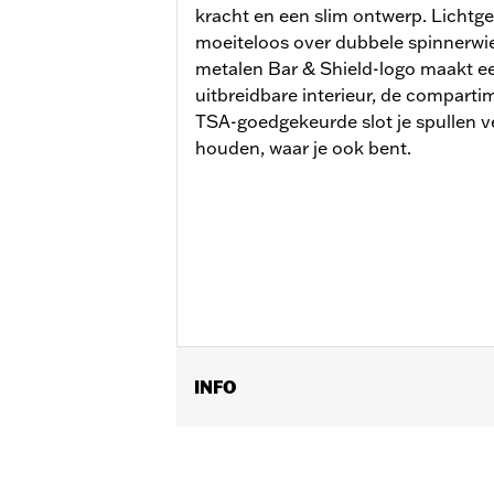
kracht en een slim ontwerp. Lichtgewi
moeiteloos over dubbele spinnerwie
metalen Bar & Shield-logo maakt een
uitbreidbare interieur, de compartim
TSA-goedgekeurde slot je spullen ve
houden, waar je ook bent.
INFO
Geslacht:
Unisex
Functionele features:
Medium Check
Dimension Description:
28 duimen x