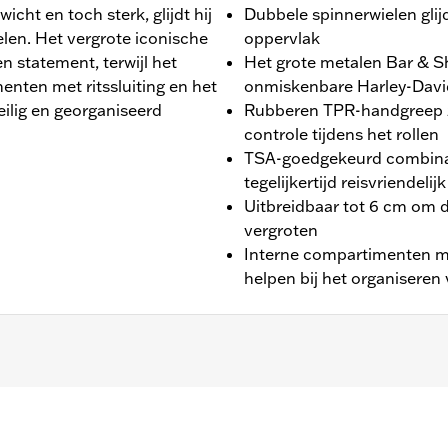
cht en toch sterk, glijdt hij
Dubbele spinnerwielen glij
len. Het vergrote iconische
oppervlak
 statement, terwijl het
Het grote metalen Bar & Sh
enten met ritssluiting en het
onmiskenbare Harley-David
ilig en georganiseerd
Rubberen TPR-handgreep zo
controle tijdens het rollen
TSA-goedgekeurd combinatie
tegelijkertijd reisvriendelijk
Uitbreidbaar tot 6 cm om d
vergroten
Interne compartimenten me
helpen bij het organiseren 
-In
 17 duimen x 11 duimen