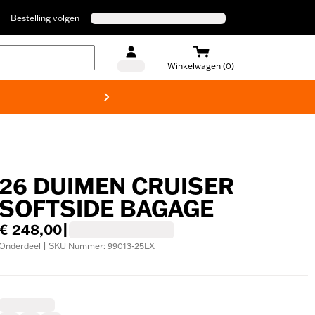
Bestelling volgen
Winkelwagen (0)
Harley
26 DUIMEN CRUISER
SOFTSIDE BAGAGE
€ 248,00
|
Onderdeel | SKU Nummer: 99013-25LX