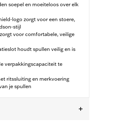
den soepel en moeiteloos over elk
ield-logo zorgt voor een stoere,
son-stijl
rgt voor comfortabele, veilige
slot houdt spullen veilig en is
e verpakkingscapaciteit te
t ritssluiting en merkvoering
van je spullen