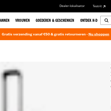
Dealer-lokalisator
Testrit
ANNEN
VROUWEN
GOEDEREN & GESCHENKEN
ONTDEK H-D
Gratis verzending vanaf €50 & gratis retourneren -
Nu shoppen