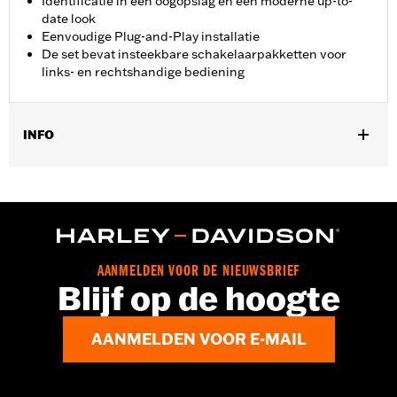
Identificatie in één oogopslag en een moderne up-to-
date look
Eenvoudige Plug-and-Play installatie
De set bevat insteekbare schakelaarpakketten voor
links- en rechtshandige bediening
INFO
Past op '24-later FLHX en FLTRX en '25-later FLHXU-modellen.
Af fabriek uitgerust op '23-later FLHXSE en FLTRXSE en '24-
later FLTRXSTSE-modellen.
Installatie-instructies
AANMELDEN VOOR DE NIEUWSBRIEF
Blijf op de hoogte
AANMELDEN VOOR E-MAIL