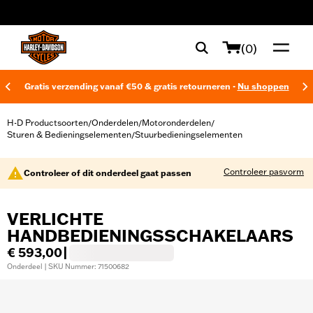
web accessibility
(0)
Gratis verzending vanaf €50 & gratis retourneren -
Nu shoppen
H-D Productsoorten
Onderdelen
Motoronderdelen
/
/
/
Sturen & Bedieningselementen
Stuurbedieningselementen
/
Controleer pasvorm
Controleer of dit onderdeel gaat passen
VERLICHTE
HANDBEDIENINGSSCHAKELAARS
€ 593,00
|
Onderdeel | SKU Nummer: 71500682