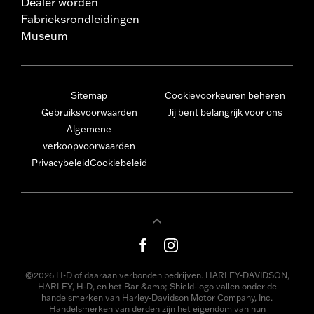
Dealer worden
Fabrieksrondleidingen
Museum
Sitemap
Cookievoorkeuren beheren
Gebruiksvoorwaarden
Jij bent belangrijk voor ons
Algemene
verkoopvoorwaarden
Privacybeleid
Cookiebeleid
©2026 H-D of daaraan verbonden bedrijven. HARLEY-DAVIDSON,
HARLEY, H-D, en het Bar &amp; Shield-logo vallen onder de
handelsmerken van Harley-Davidson Motor Company, Inc.
Handelsmerken van derden zijn het eigendom van hun