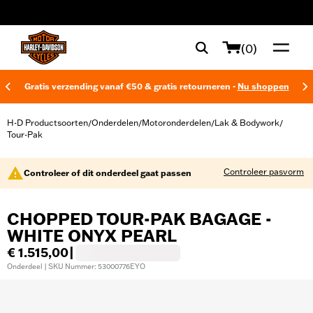
web accessibility
(0)
Gratis verzending vanaf €50 & gratis retourneren -
Nu shoppen
H-D Productsoorten
Onderdelen
Motoronderdelen
Lak & Bodywork
/
/
/
/
Tour-Pak
Controleer pasvorm
Controleer of dit onderdeel gaat passen
CHOPPED TOUR-PAK BAGAGE -
WHITE ONYX PEARL
€ 1.515,00
|
Onderdeel | SKU Nummer: 53000776EYO