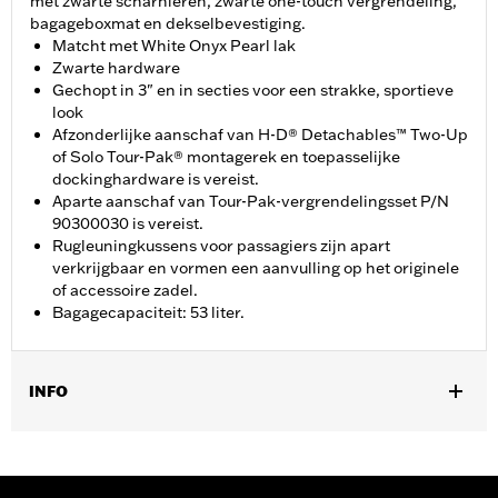
met zwarte scharnieren, zwarte one-touch vergrendeling,
bagageboxmat en dekselbevestiging.
Matcht met White Onyx Pearl lak
Zwarte hardware
Gechopt in 3" en in secties voor een strakke, sportieve
look
Afzonderlijke aanschaf van H-D® Detachables™ Two-Up
of Solo Tour-Pak® montagerek en toepasselijke
dockinghardware is vereist.
Aparte aanschaf van Tour-Pak-vergrendelingsset P/N
90300030 is vereist.
Rugleuningkussens voor passagiers zijn apart
verkrijgbaar en vormen een aanvulling op het originele
of accessoire zadel.
Bagagecapaciteit: 53 liter.
INFO
Past op '14-later Road King®, Road Glide® (behalve '25-later
FLTRXRRSE), Street Glide®, Electra Glide® Standard en
geselecteerde CVO™-modellen. Past niet op FLRT modellen.