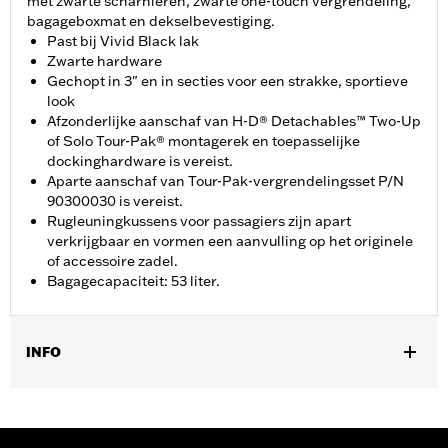
met zwarte scharnieren, zwarte one-touch vergrendeling,
bagageboxmat en dekselbevestiging.
Past bij Vivid Black lak
Zwarte hardware
Gechopt in 3" en in secties voor een strakke, sportieve
look
Afzonderlijke aanschaf van H-D® Detachables™ Two-Up
of Solo Tour-Pak® montagerek en toepasselijke
dockinghardware is vereist.
Aparte aanschaf van Tour-Pak-vergrendelingsset P/N
90300030 is vereist.
Rugleuningkussens voor passagiers zijn apart
verkrijgbaar en vormen een aanvulling op het originele
of accessoire zadel.
Bagagecapaciteit: 53 liter.
INFO
Past op '14-later Road King®, Road Glide®, Street Glide®,
Electra Glide® Standard en geselecteerde CVO™-modellen
(behalve '25-later FLTRXRRSE). Afzonderlijke aanschaf van H-