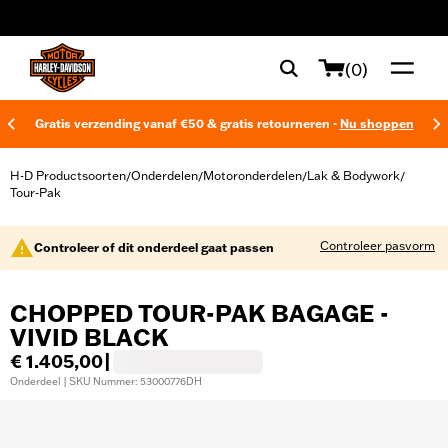
web accessibility
(0)
Gratis verzending vanaf €50 & gratis retourneren -
Nu shoppen
H-D Productsoorten
Onderdelen
Motoronderdelen
Lak & Bodywork
/
/
/
/
Tour-Pak
Controleer pasvorm
Controleer of dit onderdeel gaat passen
CHOPPED TOUR-PAK BAGAGE -
VIVID BLACK
€ 1.405,00
|
Onderdeel | SKU Nummer: 53000776DH