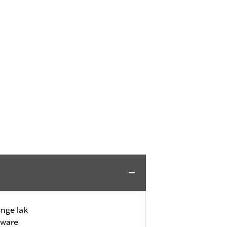
nge lak
dware