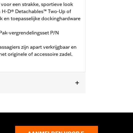
 voor een strakke, sportieve look
an H-D® Detachables™ Two-Up of
k en toepasselijke dockinghardware
Pak-vergrendelingsset P/N
sagiers zijn apart verkrijgbaar en
et originele of accessoire zadel.
 Glide® Standard en geselecteerde
wo-Up of Solo Tour-Pak® montagerek
0030 is vereist.’23-later FLHXSE en
 daarnaast de aparte aanschaf van
Conversion Hardware Kit P/N