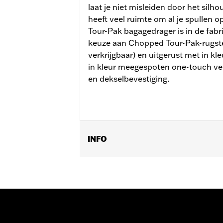
laat je niet misleiden door het sil
heeft veel ruimte om al je spullen 
Tour-Pak bagagedrager is in de fab
keuze aan Chopped Tour-Pak-rugste
verkrijgbaar) en uitgerust met in k
in kleur meegespoten one-touch v
en dekselbevestiging.
INFO
Past op '14-later Road King®, Road Gl
CVO™-modellen. Past niet op FLRT mo
en toepasselijke dockinghardware is v
FLTRXSE modellen en ’24-later FLHX
de Spacer Kit P/N 53001105A. FLTRXS
54000383.