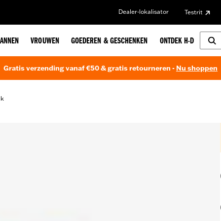
Dealer-lokalisator
Testrit
ANNEN
VROUWEN
GOEDEREN & GESCHENKEN
ONTDEK H-D
Gratis verzending vanaf €50 & gratis retourneren -
Nu shoppen
ak