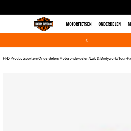
web accessibility
MOTORFIETSEN
ONDERDELEN
M
H-D Productsoorten
Onderdelen
Motoronderdelen
Lak & Bodywork
Tour-P
/
/
/
/