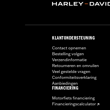
Installatie-instructies
Brandstofinhoud:
3285 Cubic inch
Hoogte:
10.7 Inches
Lengte:
21.6 Inches
Wijdte:
25.9 Inches
GARANTIE:
1 jaar beperkte garantie -
KLANTONDERSTEUNING
Contact opnemen
Bestelling volgen
Verzendinformatie
Retourneren en omruilen
Veel gestelde vragen
Conformiteitsverklaring
Aanbiedingen
FINANCIERING
Motorfiets financiering
Financieringscalculator