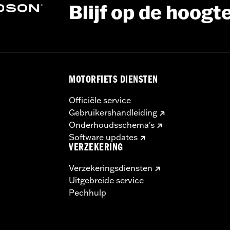
Blijf op de hoogt
 Ga naar
www.h-d.com/warranty
voor meer info
MOTORFIETS DIENSTEN
Officiële service
Gebruikershandleiding
Onderhoudsschema's
Software updates
VERZEKERING
Verzekeringsdiensten
Uitgebreide service
Pechhulp