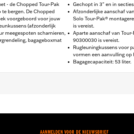
houet - de Chopped Tour-Pak
Gechopt in 3" en in secties
op te bergen. De Chopped
Afzonderlijke aanschaf v
riek voorgeboord voor jouw
Solo Tour-Pak® montagere
unkussens (afzonderlijk
is vereist.
leur meegespoten scharnieren,
Aparte aanschaf van Tour-
ergrendeling, bagageboxmat
90300030 is vereist.
Rugleuningkussens voor pas
vormen een aanvulling op h
Bagagecapaciteit: 53 liter.
ide® (behalve '25-later FLTRXRRSE), Street Glide®, Electra
dellen. Afzonderlijke aanschaf van H-D® Detachables™ T
ereist. Aparte aanschaf van de Tour-Pak Lock Kit P/N 9030
, FLTRX en FLTRXSTSE modellen en ’26 FLHXSTSE vereisen
TSE-modellen vereisen de extra aankoop van Detachable 
AANMELDEN VOOR DE NIEUWSBRIEF