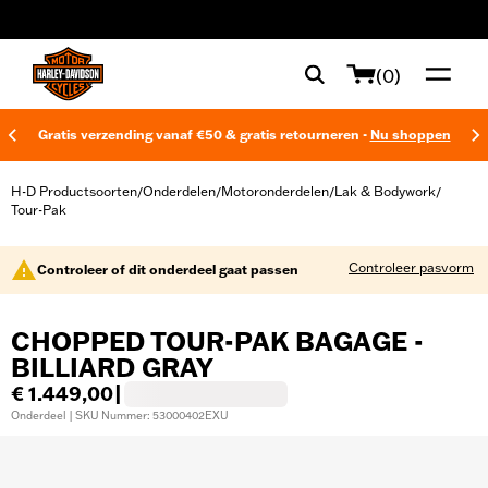
web accessibility
(0)
Gratis verzending vanaf €50 & gratis retourneren -
Nu shoppen
H-D Productsoorten
Onderdelen
Motoronderdelen
Lak & Bodywork
/
/
/
/
Tour-Pak
Controleer pasvorm
Controleer of dit onderdeel gaat passen
CHOPPED TOUR-PAK BAGAGE -
BILLIARD GRAY
€ 1.449,00
|
Onderdeel | SKU Nummer: 53000402EXU