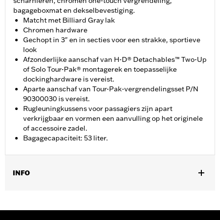
scharnieren, chromen one-touch vergrendeling,
bagageboxmat en dekselbevestiging.
Matcht met Billiard Gray lak
Chromen hardware
Gechopt in 3" en in secties voor een strakke, sportieve
look
Afzonderlijke aanschaf van H-D® Detachables™ Two-Up
of Solo Tour-Pak® montagerek en toepasselijke
dockinghardware is vereist.
Aparte aanschaf van Tour-Pak-vergrendelingsset P/N
90300030 is vereist.
Rugleuningkussens voor passagiers zijn apart
verkrijgbaar en vormen een aanvulling op het originele
of accessoire zadel.
Bagagecapaciteit: 53 liter.
INFO
Past op '14-later Road King®, Road Glide®, Street Glide®,
Electra Glide® Standard en geselecteerde CVO™-modellen
(behalve '25-later FLTRXRRSE). Voor alle modellen is de aparte