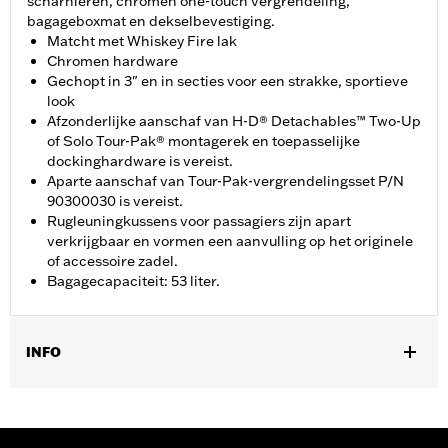
scharnieren, chromen one-touch vergrendeling,
bagageboxmat en dekselbevestiging.
Matcht met Whiskey Fire lak
Chromen hardware
Gechopt in 3" en in secties voor een strakke, sportieve
look
Afzonderlijke aanschaf van H-D® Detachables™ Two-Up
of Solo Tour-Pak® montagerek en toepasselijke
dockinghardware is vereist.
Aparte aanschaf van Tour-Pak-vergrendelingsset P/N
90300030 is vereist.
Rugleuningkussens voor passagiers zijn apart
verkrijgbaar en vormen een aanvulling op het originele
of accessoire zadel.
Bagagecapaciteit: 53 liter.
INFO
Past op '14-later Road King®, Road Glide®, Street Glide®,
Electra Glide® Standard en geselecteerde CVO™-modellen
(behalve '25-later FLTRXRRSE). Voor alle modellen is de aparte