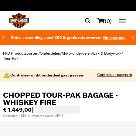
web accessibility
(0)
Gratis verzending vanaf €50 & gratis retourneren -
Nu shoppen
H-D Productsoorten
Onderdelen
Motoronderdelen
Lak & Bodywork
/
/
/
/
Tour-Pak
Controleer pasvorm
Controleer of dit onderdeel gaat passen
CHOPPED TOUR-PAK BAGAGE -
WHISKEY FIRE
€ 1.449,00
|
Onderdeel | SKU Nummer: 53000402EYS