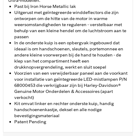
Ultra-modellen.
Past bij Iron Horse Metallic lak
Uitgerust met geïntegreerde winddeflectors die zijn
ontworpen om de hitte van de motor in warme
weersomstandigheden te reguleren - verstelbaar met
behulp van een kleine hendel om de luchtstroom aan te
passen
In de onderste kuip is een opbergvak ingebouwd dat
ideaal is om handschoenen, sleutels, portemonnee en
andere kleine voorwerpen bij de hand te houden - de
klep van het compartiment heeft een
drukknopvergrendeling, werkt en sluit soepel
Voorzien van een verwijderbaar paneel aan de voorkant
voor installatie van geïntegreerde LED-mistlampen P/N
68000453 die verkrijgbaar zijn bij Harley-Davidson®
Genuine Motor Onderdelen & Accessoires (apart
verkocht)
Kit omvat linker en rechter onderste kuip, handig
handschoenenkastje, deksel en alle nodige
bevestigingsmateriaal
Patent Pending