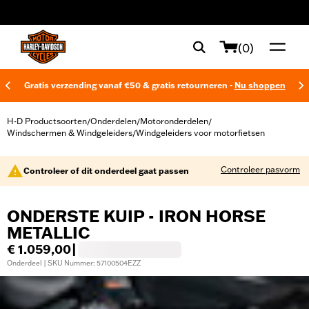
web accessibility
(0)
Gratis verzending vanaf €50 & gratis retourneren -
Nu shoppen
H-D Productsoorten
Onderdelen
Motoronderdelen
/
/
/
Windschermen & Windgeleiders
Windgeleiders voor motorfietsen
/
Controleer pasvorm
Controleer of dit onderdeel gaat passen
ONDERSTE KUIP - IRON HORSE
METALLIC
€ 1.059,00
|
Onderdeel | SKU Nummer: 57100504EZZ