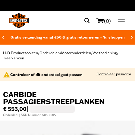
web accessibility
(0)
Gratis verzending vanaf €50 & gratis retourneren -
Nu shoppen
H-D Productsoorten
Onderdelen
Motoronderdelen
Voetbediening
/
/
/
/
Treeplanken
Controleer pasvorm
Controleer of dit onderdeel gaat passen
CARBIDE
PASSAGIERSTREEPLANKEN
€ 553,00
|
Onderdeel | SKU Nummer: 50503327