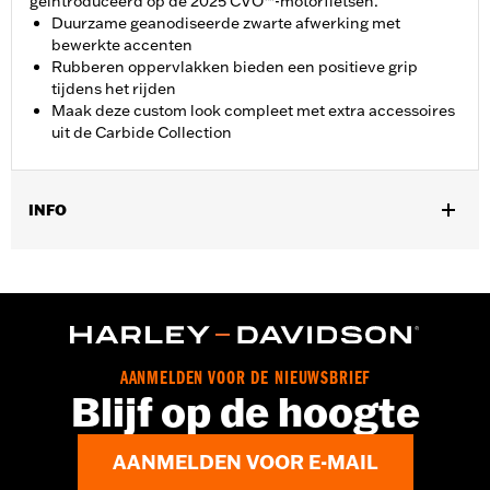
geïntroduceerd op de 2025 CVO™-motorfietsen.
Duurzame geanodiseerde zwarte afwerking met
bewerkte accenten
Rubberen oppervlakken bieden een positieve grip
tijdens het rijden
Maak deze custom look compleet met extra accessoires
uit de Carbide Collection
INFO
Past op '26-later Trike modellen.
Installatie-instructies
Collectie:
Carbide
AANMELDEN VOOR DE NIEUWSBRIEF
Blijf op de hoogte
AANMELDEN VOOR E-MAIL