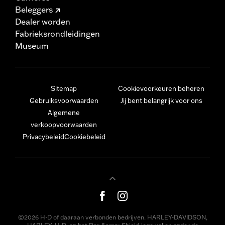
Beleggers
Dealer worden
Fabrieksrondleidingen
Museum
Sitemap
Cookievoorkeuren beheren
Gebruiksvoorwaarden
Jij bent belangrijk voor ons
Algemene
verkoopvoorwaarden
Privacybeleid
Cookiebeleid
©2026 H-D of daaraan verbonden bedrijven. HARLEY-DAVIDSON,