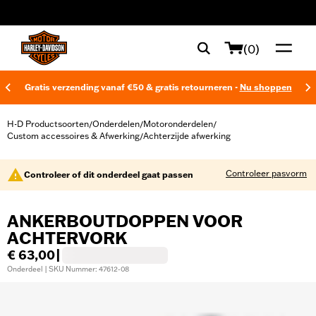
web accessibility
(0)
Gratis verzending vanaf €50 & gratis retourneren -
Nu shoppen
H-D Productsoorten
Onderdelen
Motoronderdelen
/
/
/
Custom accessoires & Afwerking
Achterzijde afwerking
/
Controleer pasvorm
Controleer of dit onderdeel gaat passen
ANKERBOUTDOPPEN VOOR
ACHTERVORK
€ 63,00
|
Onderdeel | SKU Nummer: 47612-08