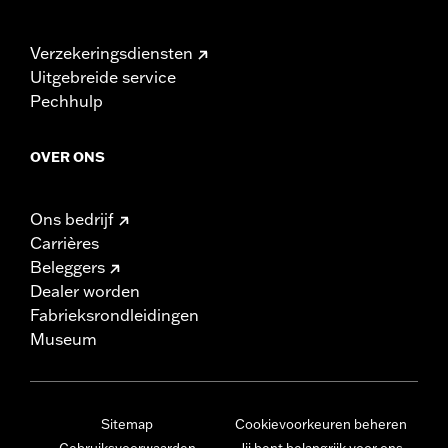
Verzekeringsdiensten
Uitgebreide service
Pechhulp
OVER ONS
Ons bedrijf
Carrières
Beleggers
Dealer worden
Fabrieksrondleidingen
Museum
Sitemap
Cookievoorkeuren beheren
Gebruiksvoorwaarden
Jij bent belangrijk voor ons