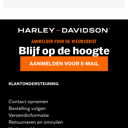
Past op '08-'17 Softail® modellen (behalve FXCW, FXCWC,
FXSB, FXSBSE, FXSE en FXST-Aus en modellen uitgerust met
voetsteunsets voor passagiers).
Positie op de motorfiets:
Achter
Per stuk verkocht:
Twee
AANMELDEN VOOR DE NIEUWSBRIEF
In de doos:
Set bouten en inbussleutel
Blijf op de hoogte
AANMELDEN VOOR E-MAIL
KLANTONDERSTEUNING
Contact opnemen
Bestelling volgen
Verzendinformatie
Retourneren en omruilen