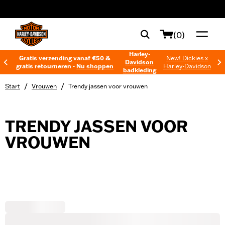
web accessibility
(0)
Harley-
Gratis verzending vanaf €50 &
New! Dickies x
Davidson
gratis retourneren -
Nu shoppen
Harley-Davidson
badkleding
/
/
Start
Vrouwen
Trendy jassen voor vrouwen
TRENDY JASSEN VOOR
VROUWEN