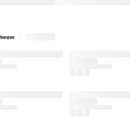
|
erbergen