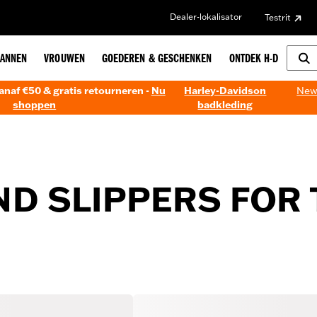
Dealer-lokalisator
Testrit
ANNEN
VROUWEN
GOEDEREN & GESCHENKEN
ONTDEK H-D
anaf €50 & gratis retourneren -
Nu
Harley-Davidson
New!
shoppen
badkleding
ND SLIPPERS FOR 