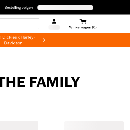
Bestelling volgen
Winkelwagen (0)
 Dickies x Harley-
Davidson
THE FAMILY