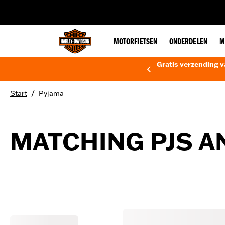
web accessibility
MOTORFIETSEN
ONDERDELEN
M
Gratis verzending v
/
Start
Pyjama
MATCHING PJS A