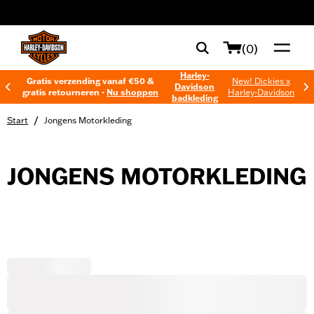
web accessibility
(0)
Harley-
Gratis verzending vanaf €50 &
New! Dickies x
Davidson
gratis retourneren -
Nu shoppen
Harley-Davidson
badkleding
/
Start
Jongens Motorkleding
JONGENS MOTORKLEDING