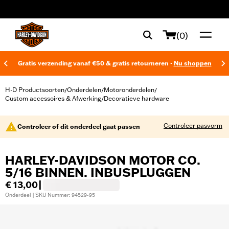
web accessibility
(0)
Gratis verzending vanaf €50 & gratis retourneren -
Nu shoppen
H-D Productsoorten
Onderdelen
Motoronderdelen
/
/
/
Custom accessoires & Afwerking
Decoratieve hardware
/
Controleer pasvorm
Controleer of dit onderdeel gaat passen
HARLEY-DAVIDSON MOTOR CO.
5/16 BINNEN. INBUSPLUGGEN
€ 13,00
|
Onderdeel | SKU Nummer: 94529-95