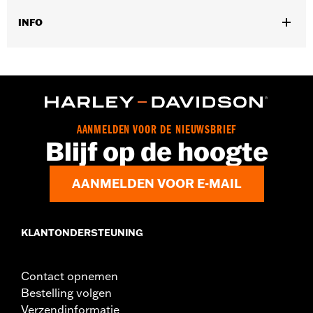
INFO
Universele montage.
Collectie:
Harley-Davidson Motor Co.
Diameter:
0.312
Materiaaldiameter maateenheid:
Inches
Per stuk verkocht:
Elk
AANMELDEN VOOR DE NIEUWSBRIEF
In de doos:
10 Inbusbouten
Blijf op de hoogte
AANMELDEN VOOR E-MAIL
KLANTONDERSTEUNING
Contact opnemen
Bestelling volgen
Verzendinformatie