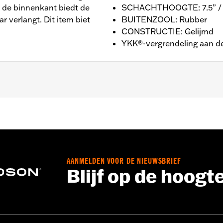
an de binnenkant biedt de
SCHACHTHOOGTE: 7.5” 
r verlangt. Dit item biet
BUITENZOOL: Rubber
CONSTRUCTIE: Gelijmd
YKK®-vergrendeling aan de
tie
ieksgarantie – Ga naar
www.h-d.com/warranty
voor meer in
OGTE: 7.5” / HAKHOOGTE: 3 cm
AANMELDEN VOOR DE NIEUWSBRIEF
Blijf op de hoogt