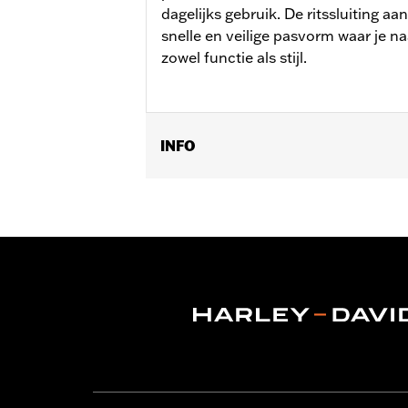
dagelijks gebruik. De ritssluiting a
snelle en veilige pasvorm waar je naa
zowel functie als stijl.
INFO
Geslacht:
Mannen
Functionele features:
Betonconstruc
GARANTIE:
Wolverine Worldwide fabr
Herkomst:
Geïmporteerd
Dimension Description:
SCHACHTHO