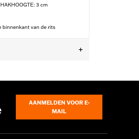
/ HAKHOOGTE: 3 cm
 binnenkant van de rits
fo
AANMELDEN VOOR E-
e
MAIL