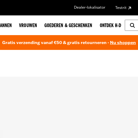
Dealer-lokalisator
Testrit
ANNEN
VROUWEN
GOEDEREN & GESCHENKEN
ONTDEK H-D
Gratis verzending vanaf €50 & gratis retourneren -
Nu shoppen