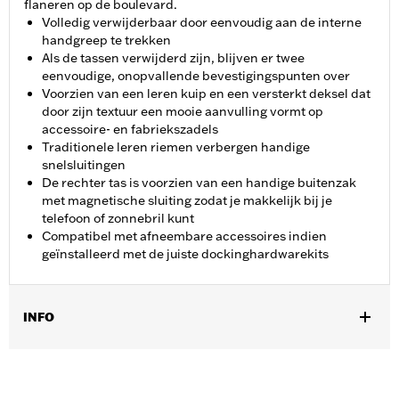
flaneren op de boulevard.
Volledig verwijderbaar door eenvoudig aan de interne
handgreep te trekken
Als de tassen verwijderd zijn, blijven er twee
eenvoudige, onopvallende bevestigingspunten over
Voorzien van een leren kuip en een versterkt deksel dat
door zijn textuur een mooie aanvulling vormt op
accessoire- en fabriekszadels
Traditionele leren riemen verbergen handige
snelsluitingen
De rechter tas is voorzien van een handige buitenzak
met magnetische sluiting zodat je makkelijk bij je
telefoon of zonnebril kunt
Compatibel met afneembare accessoires indien
geïnstalleerd met de juiste dockinghardwarekits
INFO
Past op '11-'17 FLS en FLSS en '11-'13 FXS modellen. Modellen
met originele zijwaarts geplaatste kentekenplaat vereisen
aparte aanschaf van Kentekenplaat verplaatsingsset P/N