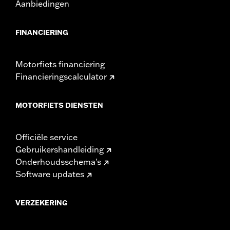
In de doos:
Linker- en rechtertassen, bevestigingsmateriaal en
Aanbiedingen
leerbeschermer
NOTITIES:
Sommige Harley-Davidson® bagageoplossingen zijn
FINANCIERING
gemaakt van leder. Fijne leersoorten of andere
natuurlijke materialen krijgen na verloop van tijd een
eigen "karakter", door rimpels of slijtplekken. Dat is
Motorfiets financiering
normaal. Een fijn, verouderd patina en
Financieringscalculator
karakteristieke kreukels zijn een teken van de
extreem hoogwaardige materialen die zijn gebruikt
om je tassen te vervaardigen. Het verschijnen van
MOTORFIETS DIENSTEN
krassen of vlekken op het leer is het gevolg van het
gebruik van natuurlijk leer en moet niet worden
gezien als een onvolkomenheid. Gebruik Harley-
Officiële service
Davidson® Leather Protectant P/N 93600034 om
Gebruikershandleiding
jouw aankoop te beschermen
Onderhoudsschema's
Software updates
VERZEKERING