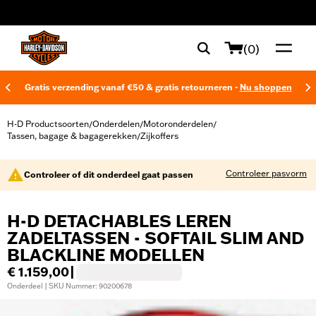
web accessibility
(0)
Gratis verzending vanaf €50 & gratis retourneren -
Nu shoppen
H-D Productsoorten
Onderdelen
Motoronderdelen
/
/
/
Tassen, bagage & bagagerekken
Zijkoffers
/
Controleer pasvorm
Controleer of dit onderdeel gaat passen
H-D DETACHABLES LEREN
ZADELTASSEN - SOFTAIL SLIM AND
BLACKLINE MODELLEN
€ 1.159,00
|
Onderdeel | SKU Nummer: 90200678