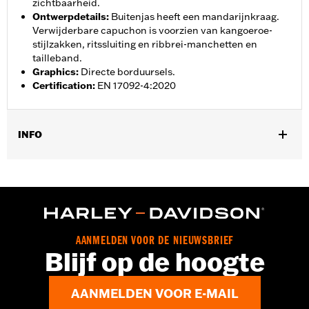
zichtbaarheid.
Ontwerpdetails
:
Buitenjas heeft een mandarijnkraag.
Verwijderbare capuchon is voorzien van kangoeroe-
stijlzakken, ritssluiting en ribbrei-manchetten en
tailleband.
Graphics
:
Directe borduursels.
Certification
:
EN 17092-4:2020
INFO
Geslacht:
Mannen
,
,
Functionele features:
Geventileerd
Met capuchon
Action
,
,
,
,
back - Basic
Tweeweg rits op voorzijde
Ritszakken
Binnenrits
,
Bodyprotectorzakken
Reflecterend
GARANTIE:
2 jaar beperkte garantie - Ga naar
www.h-
AANMELDEN VOOR DE NIEUWSBRIEF
d.com/garantie
voor meer info
Blijf op de hoogte
Jacket Style:
3-in-1
Herkomst:
Geïmporteerd
AANMELDEN VOOR E-MAIL