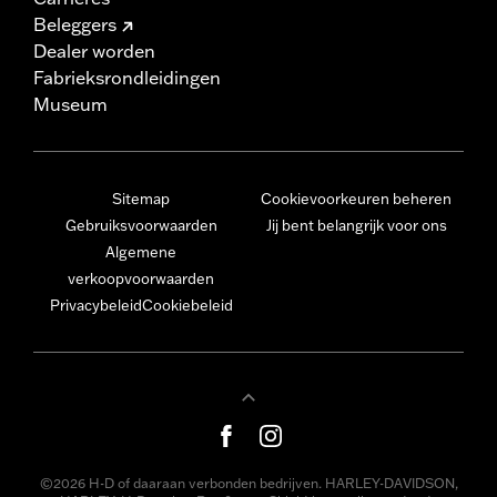
Beleggers
Dealer worden
Fabrieksrondleidingen
Museum
Sitemap
Cookievoorkeuren beheren
Gebruiksvoorwaarden
Jij bent belangrijk voor ons
Algemene
verkoopvoorwaarden
Privacybeleid
Cookiebeleid
©2026 H-D of daaraan verbonden bedrijven. HARLEY-DAVIDSON,