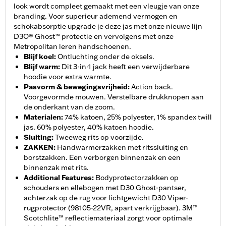
look wordt compleet gemaakt met een vleugje van onze
branding. Voor superieur ademend vermogen en
schokabsorptie upgrade je deze jas met onze nieuwe lijn
D3O® Ghost™ protectie en vervolgens met onze
Metropolitan leren handschoenen.
Blijf koel
:
Ontluchting onder de oksels.
Blijf warm
:
Dit 3-in-1 jack heeft een verwijderbare
hoodie voor extra warmte.
Pasvorm & bewegingsvrijheid
:
Action back.
Voorgevormde mouwen. Verstelbare drukknopen aan
de onderkant van de zoom.
Materialen
:
74% katoen, 25% polyester, 1% spandex twill
jas. 60% polyester, 40% katoen hoodie.
Sluiting
:
Tweeweg rits op voorzijde.
ZAKKEN
:
Handwarmerzakken met ritssluiting en
borstzakken. Een verborgen binnenzak en een
binnenzak met rits.
Additional Features
:
Bodyprotectorzakken op
schouders en ellebogen met D30 Ghost-pantser,
achterzak op de rug voor lichtgewicht D30 Viper-
rugprotector (98105-22VR, apart verkrijgbaar). 3M™
Scotchlite™ reflectiemateriaal zorgt voor optimale