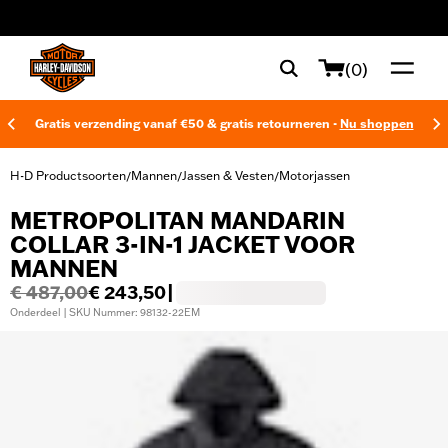
web accessibility
(0)
Gratis verzending vanaf €50 & gratis retourneren -
Nu shoppen
H-D Productsoorten
Mannen
Jassen & Vesten
Motorjassen
/
/
/
METROPOLITAN MANDARIN
COLLAR 3-IN-1 JACKET VOOR
MANNEN
€ 487,00
€ 243,50
|
Onderdeel | SKU Nummer: 98132-22EM