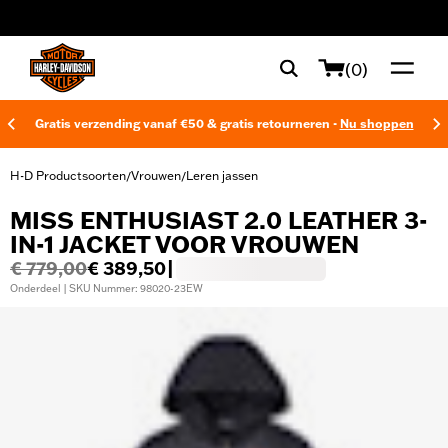
web accessibility
(0)
Gratis verzending vanaf €50 & gratis retourneren -
Nu shoppen
H-D Productsoorten
Vrouwen
Leren jassen
/
/
MISS ENTHUSIAST 2.0 LEATHER 3-
IN-1 JACKET VOOR VROUWEN
€ 779,00
€ 389,50
|
Onderdeel | SKU Nummer: 98020-23EW