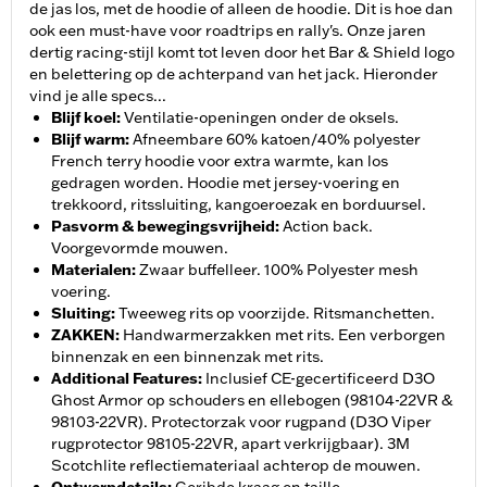
de jas los, met de hoodie of alleen de hoodie. Dit is hoe dan
ook een must-have voor roadtrips en rally's. Onze jaren
dertig racing-stijl komt tot leven door het Bar & Shield logo
en belettering op de achterpand van het jack. Hieronder
vind je alle specs...
Blijf koel
:
Ventilatie-openingen onder de oksels.
Blijf warm
:
Afneembare 60% katoen/40% polyester
French terry hoodie voor extra warmte, kan los
gedragen worden. Hoodie met jersey-voering en
trekkoord, ritssluiting, kangoeroezak en borduursel.
Pasvorm & bewegingsvrijheid
:
Action back.
Voorgevormde mouwen.
Materialen
:
Zwaar buffelleer. 100% Polyester mesh
voering.
Sluiting
:
Tweeweg rits op voorzijde. Ritsmanchetten.
ZAKKEN
:
Handwarmerzakken met rits. Een verborgen
binnenzak en een binnenzak met rits.
Additional Features
:
Inclusief CE-gecertificeerd D3O
Ghost Armor op schouders en ellebogen (98104-22VR &
98103-22VR). Protectorzak voor rugpand (D3O Viper
rugprotector 98105-22VR, apart verkrijgbaar). 3M
Scotchlite reflectiemateriaal achterop de mouwen.