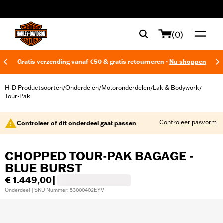
web accessibility
(0)
Gratis verzending vanaf €50 & gratis retourneren -
Nu shoppen
H-D Productsoorten
Onderdelen
Motoronderdelen
Lak & Bodywork
/
/
/
/
Tour-Pak
Controleer pasvorm
Controleer of dit onderdeel gaat passen
CHOPPED TOUR-PAK BAGAGE -
BLUE BURST
€ 1.449,00
|
Onderdeel | SKU Nummer: 53000402EYV