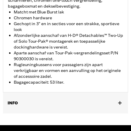
scharnieren, chromen one-touch vergrendeling,
bagageboxmat en dekselbevestiging.
Matcht met Blue Burst lak
Chromen hardware
Gechopt in 3" en in secties voor een strakke, sportieve
look
Afzonderlijke aanschaf van H-D® Detachables™ Two-Up
of Solo Tour-Pak® montagerek en toepasselijke
dockinghardware is vereist.
Aparte aanschaf van Tour-Pak-vergrendelingsset P/N
90300030 is vereist.
Rugleuningkussens voor passagiers zijn apart
verkrijgbaar en vormen een aanvulling op het originele
of accessoire zadel.
Bagagecapaciteit: 53 liter.
INFO
Past op '14-later Road King®, Road Glide®, Street Glide®,
Electra Glide® Standard en geselecteerde CVO™-modellen
(behalve '25-later FLTRXRRSE). Voor alle modellen is de aparte