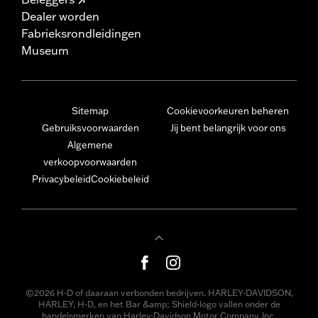
Dealer worden
Fabrieksrondleidingen
Museum
Sitemap
Cookievoorkeuren beheren
Gebruiksvoorwaarden
Jij bent belangrijk voor ons
Algemene
verkoopvoorwaarden
Privacybeleid
Cookiebeleid
©2026 H-D of daaraan verbonden bedrijven. HARLEY-DAVIDSON,
HARLEY, H-D, en het Bar &amp; Shield-logo vallen onder de
handelsmerken van Harley-Davidson Motor Company, Inc.