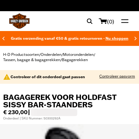
web accessibility
(0)
Gratis verzending vanaf €50 & gratis retourneren -
Nu shoppen
H-D Productsoorten
Onderdelen
Motoronderdelen
/
/
/
Tassen, bagage & bagagerekken
Bagagerekken
/
Controleer pasvorm
Controleer of dit onderdeel gaat passen
BAGAGEREK VOOR HOLDFAST
SISSY BAR-STAANDERS
€ 230,00
|
Onderdeel | SKU Nummer: 50300292A