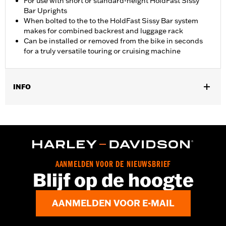
For use with short or standard-height HoldFast Sissy
Bar Uprights
When bolted to the to the HoldFast Sissy Bar system
makes for combined backrest and luggage rack
Can be installed or removed from the bike in seconds
for a truly versatile touring or cruising machine
INFO
Past op '22-later RH975 en RH975S modellen.
Installatie-instructies
AANMELDEN VOOR DE NIEUWSBRIEF
Blijf op de hoogte
AANMELDEN VOOR E-MAIL