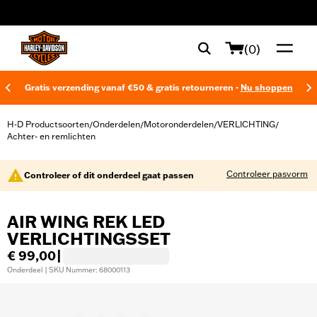
web accessibility
(0)
Gratis verzending vanaf €50 & gratis retourneren -
Nu shoppen
H-D Productsoorten
Onderdelen
Motoronderdelen
VERLICHTING
/
/
/
/
Achter- en remlichten
Controleer pasvorm
Controleer of dit onderdeel gaat passen
AIR WING REK LED
VERLICHTINGSSET
€ 99,00
|
Onderdeel | SKU Nummer: 68000113