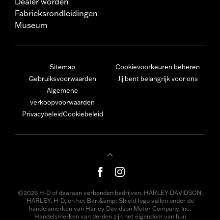
Dealer worden
Fabrieksrondleidingen
Museum
Sitemap
Cookievoorkeuren beheren
Gebruiksvoorwaarden
Jij bent belangrijk voor ons
Algemene
verkoopvoorwaarden
Privacybeleid
Cookiebeleid
©2026 H-D of daaraan verbonden bedrijven. HARLEY-DAVIDSON,
HARLEY, H-D, en het Bar &amp; Shield-logo vallen onder de
handelsmerken van Harley-Davidson Motor Company, Inc.
Handelsmerken van derden zijn het eigendom van hun