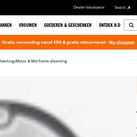
Dealer-lokalisator
Testrit
ANNEN
VROUWEN
GOEDEREN & GESCHENKEN
ONTDEK H-D
Gratis verzending vanaf €50 & gratis retourneren -
Nu shoppen
fwerking
Motor & Mid frame afwerking
/