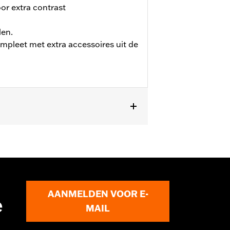
or extra contrast
len.
pleet met extra accessoires uit de
AANMELDEN VOOR E-
e
MAIL