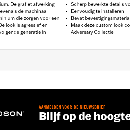
um. De grafiet afwerking
Scherp bewerkte details vo
 evenals de machinaal
Eenvoudig te installeren
uminium die zorgen voor een
Bevat bevestigingsmateria
De look is agressief en
Maak deze custom look com
 volgende generatie in
Adversary Collectie
 Max motor.
tigingsmateriaal en installatie-instructies
AANMELDEN VOOR DE NIEUWSBRIEF
,,,,,,,,,,,,,,,,,
Blijf op de hoogt