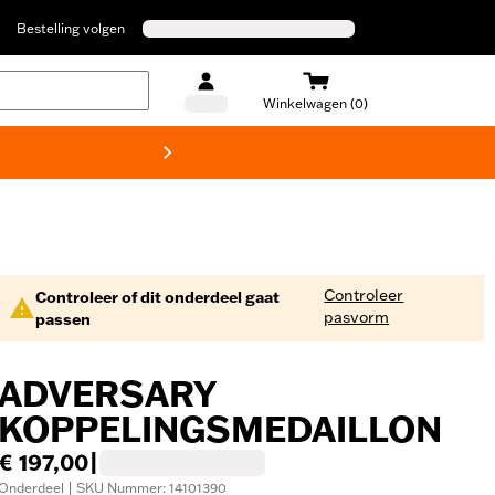
Bestelling volgen
Winkelwagen (0)
Harley
Controleer
Controleer of dit onderdeel gaat
pasvorm
passen
ADVERSARY
KOPPELINGSMEDAILLON
€ 197,00
|
Onderdeel | SKU Nummer: 14101390