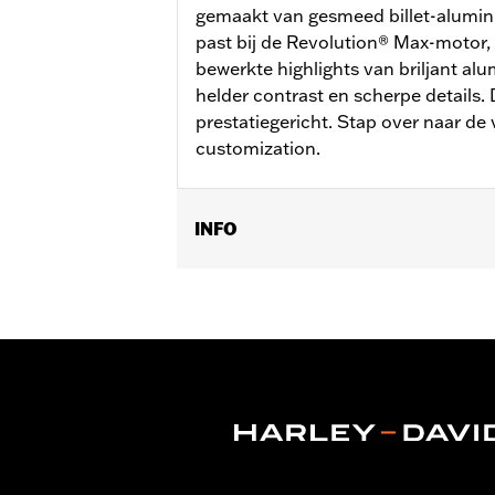
gemaakt van gesmeed billet-alumini
past bij de Revolution® Max-motor,
bewerkte highlights van briljant al
helder contrast en scherpe details. 
prestatiegericht. Stap over naar de
customization.
INFO
Voor modellen met '21-'25 Revolution
Installatie-instructies
Collectie:
Adversary
Per stuk verkocht:
Elk
In de doos:
Koppelingsmedaillon, beves
GARANTIE:
,,,,,,,,,,,,,,,,,,,,,,,,,,,,,,,,,,,,,,,,,,,,,,,,,