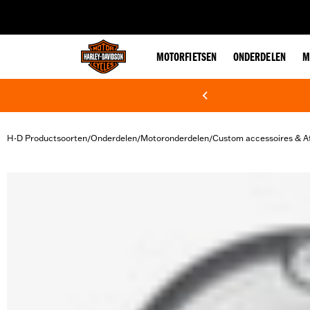
web accessibility
MOTORFIETSEN
ONDERDELEN
M
H-D Productsoorten
Onderdelen
Motoronderdelen
Custom accessoires & A
/
/
/