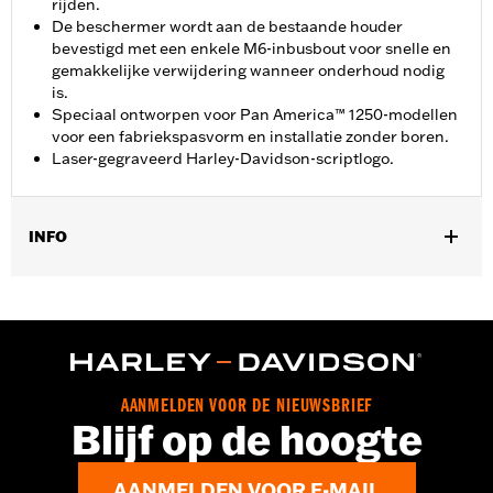
rijden.
De beschermer wordt aan de bestaande houder
bevestigd met een enkele M6-inbusbout voor snelle en
gemakkelijke verwijdering wanneer onderhoud nodig
is.
Speciaal ontworpen voor Pan America™ 1250-modellen
voor een fabriekspasvorm en installatie zonder boren.
Laser-gegraveerd Harley-Davidson-scriptlogo.
INFO
Past op ’21-later RA1250- en RA1250S-modellen, ’24-later
RA1250SE-modellen, ’25-later RA1250ST-modellen en ’26-later
RA1250L-modellen.
Installatie-instructies
Per stuk verkocht:
Elk
AANMELDEN VOOR DE NIEUWSBRIEF
In de doos:
Beschermkap, bevestigingsmateriaal en installatie-
Blijf op de hoogte
instructies
GARANTIE:
2 jaar beperkte garantie - Ga naar
www.h-
AANMELDEN VOOR E-MAIL
d.com/warranty
voor meer info