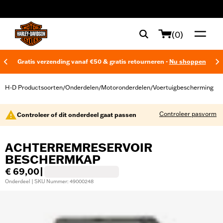
web accessibility
(0)
Gratis verzending vanaf €50 & gratis retourneren -
Nu shoppen
H-D Productsoorten
Onderdelen
Motoronderdelen
Voertuigbescherming
/
/
/
Controleer pasvorm
Controleer of dit onderdeel gaat passen
ACHTERREMRESERVOIR
BESCHERMKAP
€ 69,00
|
Onderdeel | SKU Nummer: 49000248