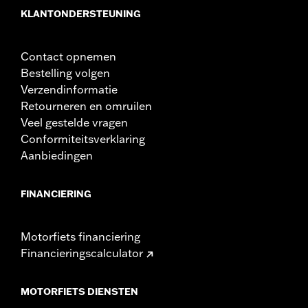
Ribbel hart-hart:
3.54
KLANTONDERSTEUNING
Ribbel hart-hart maateenheid:
Inches
Diameter:
1.25
Apart verkocht:
Extra installatiecomponenten
Contact opnemen
Materiaaldiameter maateenheid:
Inches
Bestelling volgen
Per stuk verkocht:
Elk
Verzendinformatie
Materiaal:
Staal
Retourneren en omruilen
In de doos:
Stuur, aluminium isolatoren (4), installatie-
Veel gestelde vragen
instructies
Conformiteitsverklaring
Pullback:
3.71
Aanbiedingen
Pullback maateenheid:
Inches
Velghoogte maateenheid:
Inches
FINANCIERING
Van punt naar punt:
35.44
Van punt naar punt maateenheid:
Inches
NOTITIES:
Voor de installatie van sommige sturen en
Motorfiets financiering
stuurverhogers kan voor sommige modellen een
Financieringscalculator
andere koppelings- en/of gaskabel en remleiding
nodig zijn. De hoogte van het stuur is op veel locaties
gereguleerd. Controleer lokale wetgeving om te
MOTORFIETS DIENSTEN
garanderen dat je motorfiets voldoet aan de van