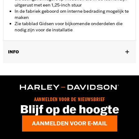
uitgerust met een 1,25-inch stuur
In de fabriek geboord om interne bedrading mogelijk te
maken
Zie tabblad Gidsen voor bijkomende onderdelen die
nodig zijn voor de installatie
INFO
Past op '14-'20 Road King behalve voertuigen met H-D
afneembare vierpunts-montageset. Voor modellen die
oorspronkelijk zijn uitgerust met een stuur van 1,0 duimen, is
een afzonderlijke aankoop van een stuurverhogerset van 1,25
duimen vereist. Voor alle modellen moeten aanvullende
montage-onderdelen afzonderlijk worden aangeschaft.
AANMELDEN VOOR DE NIEUWSBRIEF
Installatie-instructies
Blijf op de hoogte
Harley-Davidson Handlebar Installation
Requirements
AANMELDEN VOOR E-MAIL
Basisbreedte:
11.0
Basisbreedte maateenheid:
Inches