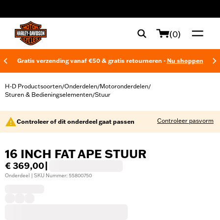
web accessibility
(0)
Gratis verzending vanaf €50 & gratis retourneren -
Nu shoppen
H-D Productsoorten
Onderdelen
Motoronderdelen
/
/
/
Sturen & Bedieningselementen
Stuur
/
Controleer pasvorm
Controleer of dit onderdeel gaat passen
16 INCH FAT APE STUUR
€ 369,00
|
Onderdeel | SKU Nummer: 55800750