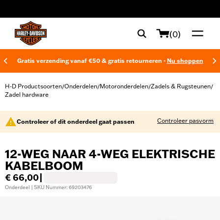
web accessibility
(0)
Gratis verzending vanaf €50 & gratis retourneren -
Nu shoppen
H-D Productsoorten
Onderdelen
Motoronderdelen
Zadels & Rugsteunen
/
/
/
/
Zadel hardware
Controleer pasvorm
Controleer of dit onderdeel gaat passen
12-WEG NAAR 4-WEG ELEKTRISCHE
KABELBOOM
€ 66,00
|
Onderdeel | SKU Nummer: 69203476