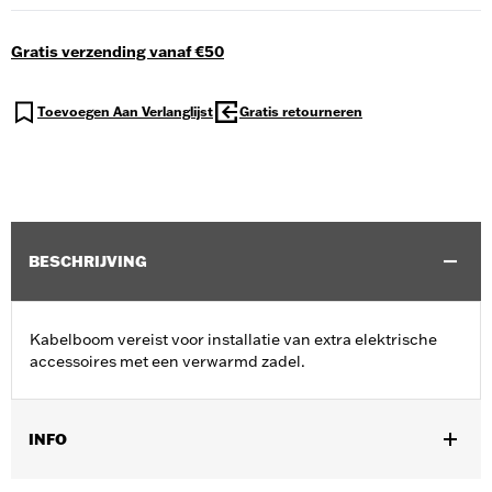
Gratis verzending vanaf €50
Toevoegen Aan Verlanglijst
Gratis retourneren
BESCHRIJVING
Kabelboom vereist voor installatie van extra elektrische
accessoires met een verwarmd zadel.
INFO
Past op ’23-later FLHXSE en FLTRXSE modellen, ’24-later FLHX,