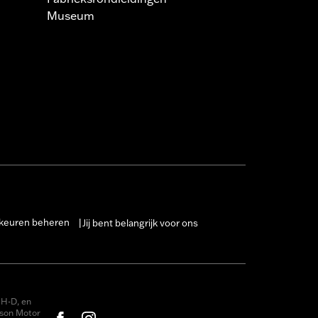
Museum
keuren beheren
Jij bent belangrijk voor ons
|
H-D, en
dson Motor