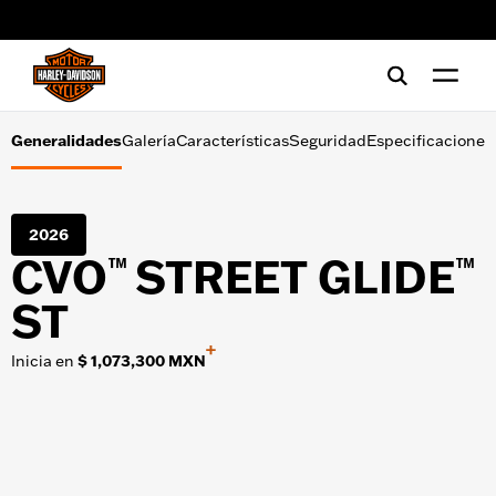
Galería
web accessibility
Características
Seguridad
Generalidades
Galería
Características
Seguridad
Especificaciones
Especificaciones
2026
CVO
STREET GLIDE
™
™
HERRAMIENTAS DE COMPRA
Ofertas
Financiamiento
Prueba de conducción
ST
+
Inicia en
$ 1,073,300 MXN