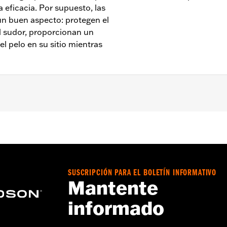
 eficacia. Por supuesto, las
n buen aspecto: protegen el
l sudor, proporcionan un
l pelo en su sitio mientras
ada - Consulta
www.h-d.com/warranty
para obtener más inf
SUSCRIPCIÓN PARA EL BOLETÍN INFORMATIVO
Mantente
informado