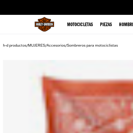
web accessibility
MOTOCICLETAS
PIEZAS
HOMBR
h-d productos
MUJERES
Accesorios
Sombreros para motociclistas
/
/
/