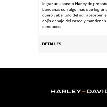
lograr un aspecto Harley de probada
bandanas son algo más que lograr u
cuero cabelludo del sol, absorben e
cojín debajo del casco y mantienen e
conduces.
DETALLES
Género:
Mujeres
vinRequerido:
false
GARANTÍA:
90 días de garantía limit
Origen:
Importado