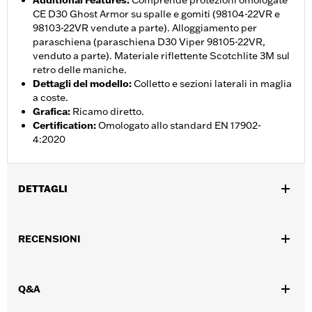
Additional Features
:
Comprende protezioni omologate
CE D30 Ghost Armor su spalle e gomiti (98104-22VR e
98103-22VR vendute a parte). Alloggiamento per
paraschiena (paraschiena D30 Viper 98105-22VR,
venduto a parte). Materiale riflettente Scotchlite 3M sul
retro delle maniche.
Dettagli del modello
:
Colletto e sezioni laterali in maglia
a coste.
Grafica
:
Ricamo diretto.
Certification
:
Omologato allo standard EN 17902-
4:2020
DETTAGLI
Genere:
Donna
,
,
RECENSIONI
Caratteristiche funzionali:
Ventilato
Con cappuccio
Chiusura
,
,
a cerniera sul davanti
Tasche
Sistema â€œaction backâ€� -
,
,
Basic
Chiusura anteriore con cerniera a doppio cursore
,
,
,
Q&A
Tasche con cerniera
Protezione inclusa
Tasche per protezioni
Riflettente