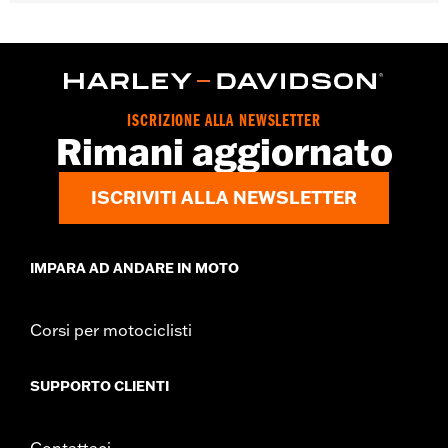
GARANZIA:
Garanzia limitata di 3 anni - Visitare
www.h-
d.com/warranty
per tutti i dettagli
Origine:
D’importazione
ISCRIZIONE ALLA NEWSLETTER
Rimani aggiornato
ISCRIVITI ALLA NEWSLETTER
IMPARA AD ANDARE IN MOTO
Corsi per motociclisti
SUPPORTO CLIENTI
Contattaci