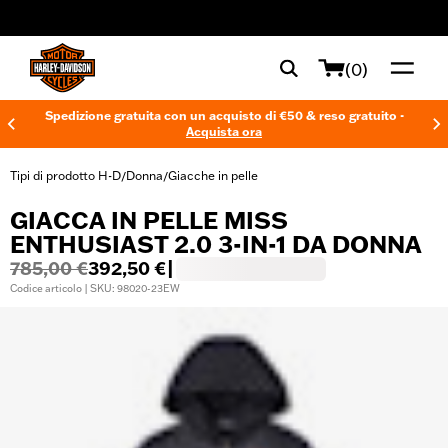
web accessibility
(0)
Spedizione gratuita con un acquisto di €50 & reso gratuito -
Acquista ora
Tipi di prodotto H-D
Donna
Giacche in pelle
/
/
GIACCA IN PELLE MISS
ENTHUSIAST 2.0 3-IN-1 DA DONNA
785,00 €
392,50 €
|
Codice articolo | SKU: 98020-23EW