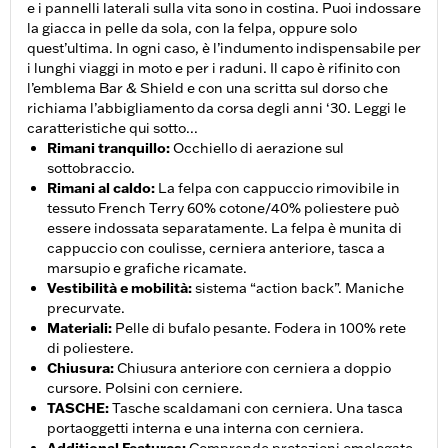
e i pannelli laterali sulla vita sono in costina. Puoi indossare
la giacca in pelle da sola, con la felpa, oppure solo
quest’ultima. In ogni caso, è l’indumento indispensabile per
i lunghi viaggi in moto e per i raduni. Il capo è rifinito con
l’emblema Bar & Shield e con una scritta sul dorso che
richiama l’abbigliamento da corsa degli anni ‘30. Leggi le
caratteristiche qui sotto...
Rimani tranquillo
:
Occhiello di aerazione sul
sottobraccio.
Rimani al caldo
:
La felpa con cappuccio rimovibile in
tessuto French Terry 60% cotone/40% poliestere può
essere indossata separatamente. La felpa è munita di
cappuccio con coulisse, cerniera anteriore, tasca a
marsupio e grafiche ricamate.
Vestibilità e mobilità
:
sistema “action back”. Maniche
precurvate.
Materiali
:
Pelle di bufalo pesante. Fodera in 100% rete
di poliestere.
Chiusura
:
Chiusura anteriore con cerniera a doppio
cursore. Polsini con cerniere.
TASCHE
:
Tasche scaldamani con cerniera. Una tasca
portaoggetti interna e una interna con cerniera.