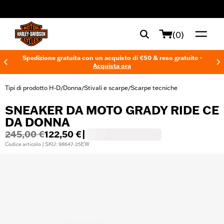
web accessibility
(0)
Spedizione gratuita con un acquisto di €50 & reso gratuito -
Acquista ora
Tipi di prodotto H-D
Donna
Stivali e scarpe
Scarpe tecniche
/
/
/
SNEAKER DA MOTO GRADY RIDE CE
DA DONNA
245,00 €
122,50 €
|
Codice articolo | SKU: 98647-25EW