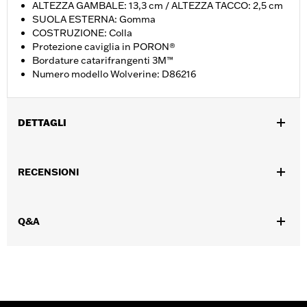
ALTEZZA GAMBALE: 13,3 cm / ALTEZZA TACCO: 2,5 cm
SUOLA ESTERNA: Gomma
COSTRUZIONE: Colla
Protezione caviglia in PORON®
Bordature catarifrangenti 3M™
Numero modello Wolverine: D86216
DETTAGLI
Genere:
Donna
RECENSIONI
GARANZIA:
Garanzia del produttore Wolverine Worldwide –
Visitare la pagina
www.h-d.com/warranty
per le informazioni
complete
Q&A
Origine:
Importata
Dimension Description:
ALTEZZA GAMBALE: 13,3 cm /
ALTEZZA TACCO: 2,5 cm