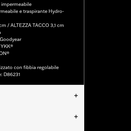
e impermeabile
abile e traspirante Hydro-
cm / ALTEZZA TACCO 3,1 cm
a
Goodyear
a YKK®
RON®
izzato con fibbia regolabile
e: D86231
anty
per le informazioni complete