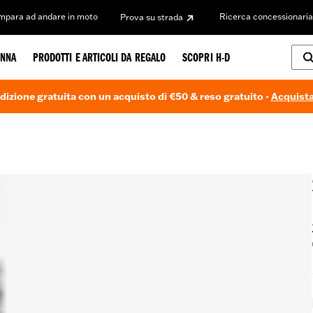
Impara ad andare in moto
Ricerca concessionaria
Prova su strada
NNA
PRODOTTI E ARTICOLI DA REGALO
SCOPRI H-D
dizione gratuita con un acquisto di €50 & reso gratuito -
Acquista