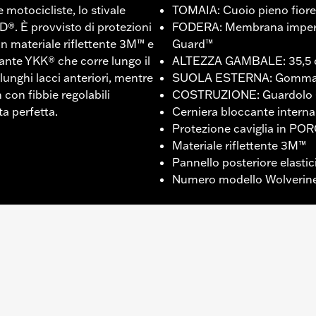
 motocicliste, lo stivale
TOMAIA: Cuoio pieno fior
D®. È provvisto di protezioni
FODERA: Membrana imperme
 in materiale riflettente 3M™ e
Guard™
cante YKK® che corre lungo il
ALTEZZA GAMBALE: 35,5 
lunghi lacci anteriori, mentre
SUOLA ESTERNA: Gomm
 con fibbie regolabili
COSTRUZIONE: Guardolo 
a perfetta.
Cerniera bloccante intern
Protezione caviglia in PO
Materiale riflettente 3M™
Pannello posteriore elastic
Numero modello Wolverin
olverine Worldwide – Visitare la pagina
www.h-d.com/warr
MBALE: 35,6 cm / ALTEZZA TACCO 3,1 cm