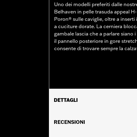
Uno dei modelli preferiti dalle nostre
Belhaven in pelle trasuda appeal H-
Poron® sulle caviglie, oltre a inserti
a cuciture dorate. La cerniera bloc
gambale lascia che a parlare siano i 
il pannello posteriore in gore stretch
consente di trovare sempre la calzat
DETTAGLI
Genere:
Donna
GARANZIA:
RECENSIONI
Garanzia del produttore W
Origine:
Importata
Dimension Description:
ALTEZZA GA