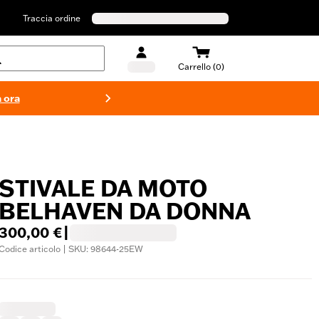
Traccia ordine
Carrello (0)
 ora
Costumi d
STIVALE DA MOTO
BELHAVEN DA DONNA
300,00 €
|
Codice articolo | SKU: 98644-25EW