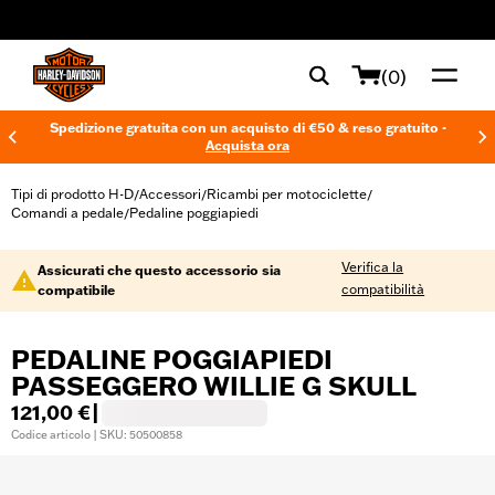
web accessibility
(0)
Spedizione gratuita con un acquisto di €50 & reso gratuito -
Acquista ora
Tipi di prodotto H-D
Accessori
Ricambi per motociclette
/
/
/
Comandi a pedale
Pedaline poggiapiedi
/
Verifica la
Assicurati che questo accessorio sia
compatibilità
compatibile
PEDALINE POGGIAPIEDI
PASSEGGERO WILLIE G SKULL
121,00 €
|
Codice articolo | SKU: 50500858